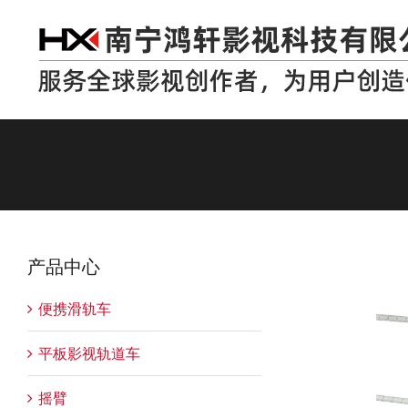
跳
过
内
容
产品中心
便携滑轨车
平板影视轨道车
摇臂